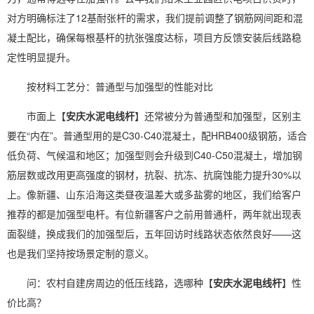
对方明确标注了12基耐张杆的需求，我们提前调整了钢筋网间距和混
凝土配比，确保每根基杆的抗张强度达标，项目方反馈安装后线路稳
定性明显提升。
按材料工艺分：普通型与加强型的性能对比
市面上【
安庆水泥电线杆
】还常被分为普通型和加强型，区别主
要在“内在”。普通型用的是C30-C40混凝土，配HRB400级钢筋，适合
低负荷、气候温和地区；加强型则会升级到C40-C50混凝土，增加钢
筋层数或改用更高强度的钢材，抗裂、抗冻、抗腐蚀能力提升30%以
上。像新疆、山东沿海这类昼夜温差大或多盐雾的地区，我们给客户
推荐的都是加强型电杆。有位新疆客户之前用普通杆，两年就出现表
面裂缝，换成我们的加强型后，五年回访时线路状态依然良好——这
也是我们坚持按场景定制的意义。
问：农村自建房周边的低压线路，选哪种【
安庆水泥电线杆
】性
价比高？