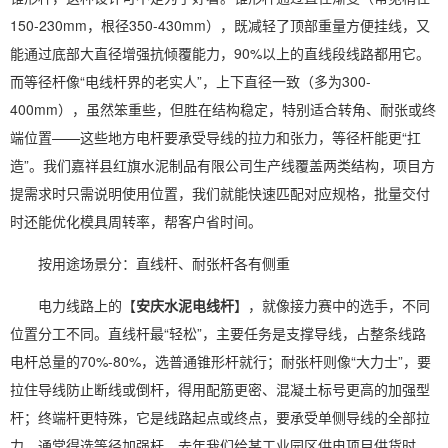
150-230mm，根径350-430mm），既减轻了顶部重量方便挂线，又
能通过底部大直径增强抗倾覆能力，90%以上的直线段线路都用它。
而等径杆像“电线杆界的老实人”，上下直径一致（多为300-
400mm），虽然笨重些，但胜在结构稳定，特别适合转角、耐张或终
端位置——这些地方电杆要承受导线的拉力和张力，等径杆能更“扛
造”。我们嘉祥县红旗水泥制品有限公司生产线覆盖两类结构，项目方
提需求时只需说明使用位置，我们就能快速匹配对应规格，批量交付
时还能优化模具周转率，帮客户省时间。
按用途场景分：直线杆、耐张杆各有侧重
电力线路上的【
安庆水泥电线杆
】，就像接力赛中的选手，不同
位置分工不同。直线杆最“轻松”，主要任务是支撑导线，占整条线路
电杆总量的70%-80%，选普通锥形杆就行；耐张杆则像“大力士”，要
拉住导线防止断线或倒杆，得用配筋更密、混凝土标号更高的加强型
杆；终端杆更特殊，它是线路起点或终点，要承受单侧导线的全部拉
力，通常得选等径加强杆。去年我们给某工业园区供电项目供货时，