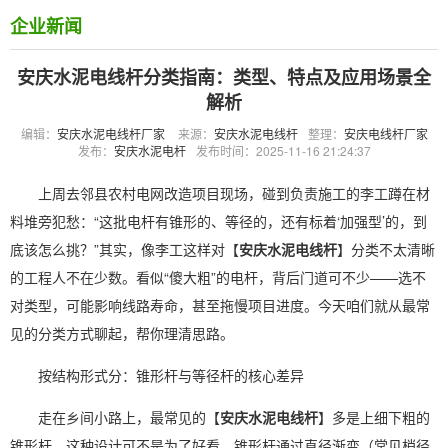
企业新闻
安庆水泥电线杆分类指南：类型、特点及应用场景全
解析
编辑：
安庆水泥电线杆厂家
来源：
安庆水泥电线杆
整理：
安庆电线杆厂家
发布：
安庆水泥电杆
发布时间：2025-11-16 21:24:37
上周去邻县农村电网改造项目现场，碰到负责施工的李工蹲在材
料堆旁犯愁：“这批电杆有锥形的、等径的，还有标着‘加强型’的，到
底该怎么挑？”其实，像李工这样对【
安庆水泥电线杆
】分类不太清晰
的工程人不在少数。看似“傻大粗”的电杆，背后门道可不少——选不
对类型，可能影响线路寿命，甚至拖慢项目进度。今天咱们就从最常
见的分类方式聊起，帮你理清思路。
按结构形式分：锥形杆与等径杆的核心差异
走在乡间小路上，最常见的【
安庆水泥电线杆
】多是上细下粗的
锥形杆，这种设计可不是为了好看。锥形杆通过直径渐变（常见梢径