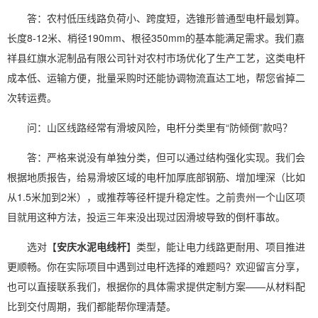
答：农村低压线路负荷小、跨度短，选锥形普通型电杆最划算。
长度8-12米、梢径190mm、根径350mm的基本能满足需求。我们嘉
祥县红旗水泥制品有限公司针对农村市场优化了生产工艺，这类电杆
成本低、运输方便，批量采购时还能协调物流直达工地，帮您省掉二
次转运费。
问：山区线路经常有滑坡风险，电杆分类里有“防倾倒”款吗？
答：严格来说没有单独分类，但可以通过结构强化实现。我们会
根据地质报告，给易滑坡区域的电杆加厚底部钢筋、增加埋深（比如
从1.5米加到2米），或推荐等径杆提升稳定性。之前贵州一个山区项
目就用这种方法，投运三年来没出现过因滑坡导致的倒杆事故。
选对【
安庆水泥电线杆
】类型，能让电力线路更耐用、项目推进
更顺畅。你在实际项目中遇到过电杆选择的难题吗？欢迎留言分享，
也可以直接联系我们，根据你的具体需求提供定制方案——从材料配
比到交付周期，我们都能帮你理清楚。