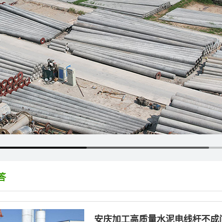
答
安庆加工高质量水泥电线杆不成