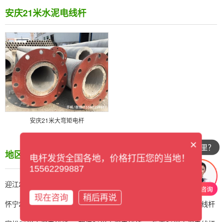
安庆21米水泥电线杆
安庆21米大弯矩电杆
×
你们公司在哪里？
地区产品
/ CITY
电杆发货全国各地，价格打压您的当地！
15562299887
迎江21米水泥电线杆
大观21米水泥电线杆
宜秀21米水泥电线杆
现在咨询
稍后再说
怀宁21米水泥电线杆
潜山21米水泥电线杆
太湖21米水泥电线杆