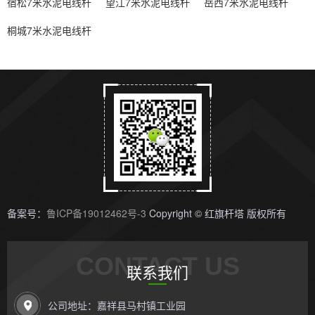
宿松7米水泥电线杆
望江7米水泥电线杆
岳西7米水泥电线杆
桐城7米水泥电线杆
备案号：
鲁ICP备19012462号-3
Copyright © 红旗杆塔 版权所有
CONTACT US
联系我们
公司地址：嘉祥县马村镇工业园